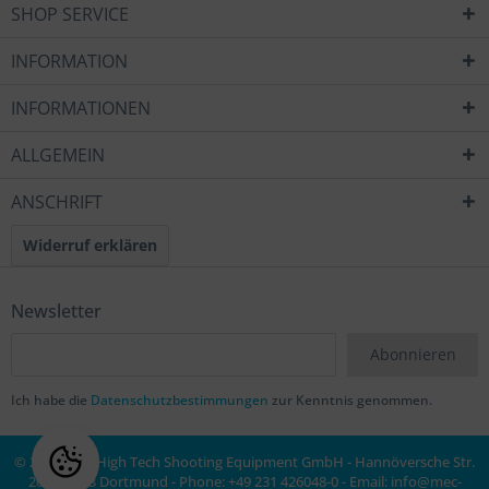
SHOP SERVICE
INFORMATION
INFORMATIONEN
ALLGEMEIN
ANSCHRIFT
Widerruf erklären
Newsletter
Abonnieren
Ich habe die
Datenschutzbestimmungen
zur Kenntnis genommen.
© 2020 MEC High Tech Shooting Equipment GmbH - Hannöversche Str.
20a, 44143 Dortmund - Phone: +49 231 426048-0 - Email:
info@mec-