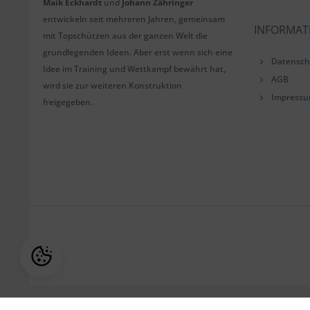
Maik Eckhardt
und
Johann Zähringer
entwickeln seit mehreren Jahren, gemeinsam
INFORMAT
mit Topschützen aus der ganzen Welt die
grundlegenden Ideen. Aber erst wenn sich eine
Datensch
Idee im Training und Wettkampf bewährt hat,
AGB
wird sie zur weiteren Konstruktion
Impress
freigegeben.