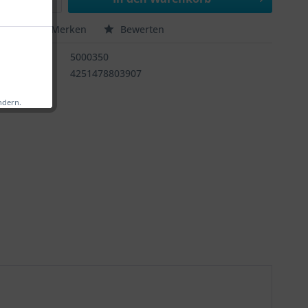
chen
Merken
Bewerten
:
5000350
4251478803907
ndern.