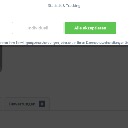
Statistik & Tracking
Verglei
Artikel-Nr.
Individuell
Alle akzeptieren
EAN:
önnen Ihre Einwilligungsentscheidungen jederzeit in Ihren Datenschutzeinstellungen ä
Bewertungen
0