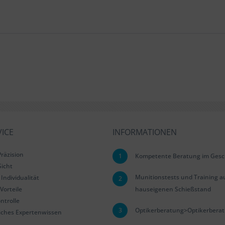
ICE
INFORMATIONEN
räzision
1
Kompetente Beratung im Gesc
Sicht
Munitionstests und Training a
Individualität
2
Vorteile
hauseigenen Schießstand
ntrolle
3
Optikerberatung>Optikerbera
iches Expertenwissen