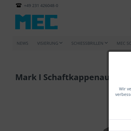
+49 231 426048-0
NEWS
VISIERUNG
SCHIESSBRILLEN
MEC S
Mark I Schaftkappenauslege
Wir v
verbess