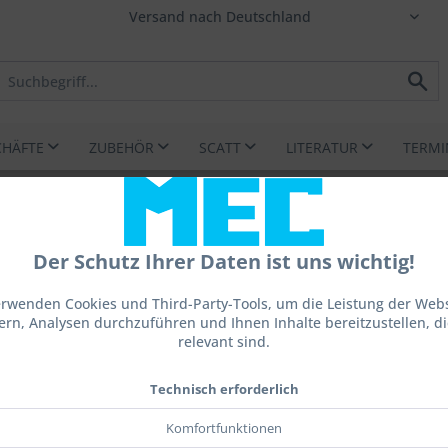
CHÄFTE
ZUBEHÖR
SCATT
LITERATUR
TERMI
r komplett 24 mm Edelstahl
Der Schutz Ihrer Daten ist uns wichtig!
erwenden Cookies und Third-Party-Tools, um die Leistung der Webs
ern, Analysen durchzuführen und Ihnen Inhalte bereitzustellen, die
relevant sind.
104,0
inkl. MwSt.
z
Technisch erforderlich
Sofort ve
Komfortfunktionen