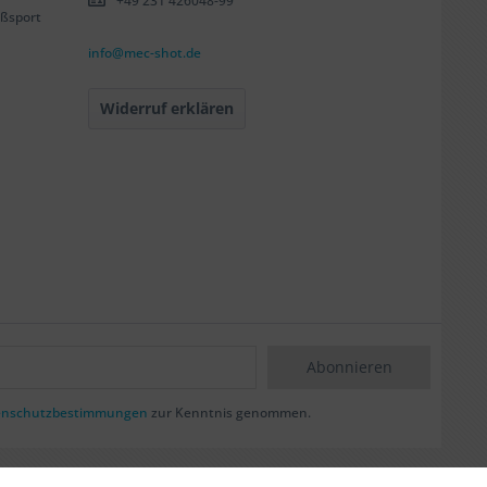
+49 231 426048-99
ßsport
info@mec-shot.de
Widerruf erklären
Abonnieren
enschutzbestimmungen
zur Kenntnis genommen.