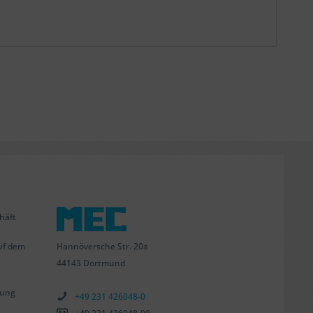
häft
Hannöversche Str. 20a
uf dem
44143 Dortmund
tung
+49 231 426048-0