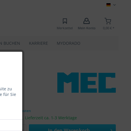
MEC
Merkzettel
Mein Konto
0,00 € *
N BUCHEN
KARRIERE
MYDORADO
ite zu
 für Sie
0 € *
zgl. Versandkosten
rsandfertig, Lieferzeit ca. 1-3 Werktage
In den
Warenkorb