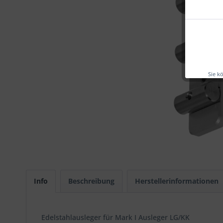
Sie k
Info
Beschreibung
Herstellerinformationen
Edelstahlausleger für Mark I Ausleger LG/KK