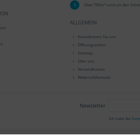
4
Über 700m² rund um den Schie
ION
ALLGEMEIN
utz
Kontaktieren Sie uns
um
Öffnungszeiten
Sitemap
Über uns
Versandkosten
Widerrufsformular
Newsletter
Ich habe die
Dat