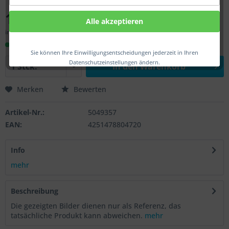
17,00 € *
Alle akzeptieren
inkl. MwSt.
zzgl. Versandkosten
Sofort versandfertig, Lieferzeit ca. 1-3 Werktage
Sie können Ihre Einwilligungsentscheidungen jederzeit in Ihren
Datenschutzeinstellungen ändern.
In den
Warenkorb
Merken
Bewerten
Artikel-Nr.:
5049357
EAN:
4251478804720
Info
mehr
Beschreibung
Die gezeigten Bilder dienen nur als Referenz, das
tatsächliche Produkt kann abweichen.
mehr