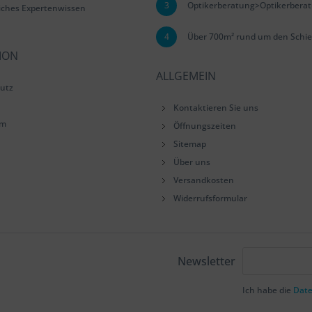
3
Optikerberatung>Optikerbera
iches Expertenwissen
4
Über 700m² rund um den Schie
ION
ALLGEMEIN
utz
Kontaktieren Sie uns
um
Öffnungszeiten
Sitemap
Über uns
Versandkosten
Widerrufsformular
Newsletter
Ich habe die
Dat