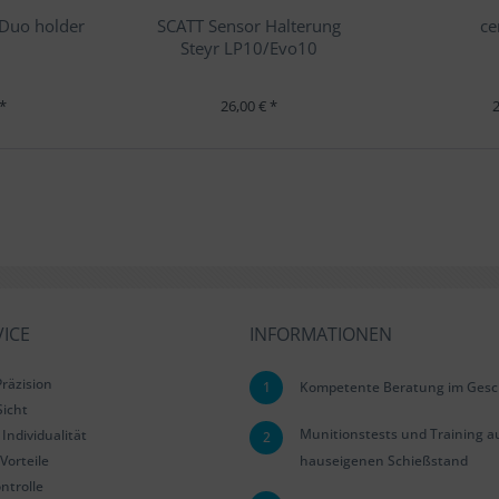
Duo holder
SCATT Sensor Halterung
ce
Steyr LP10/Evo10
 *
26,00 € *
2
ICE
INFORMATIONEN
räzision
1
Kompetente Beratung im Gesc
Sicht
Munitionstests und Training a
Individualität
2
Vorteile
hauseigenen Schießstand
ntrolle