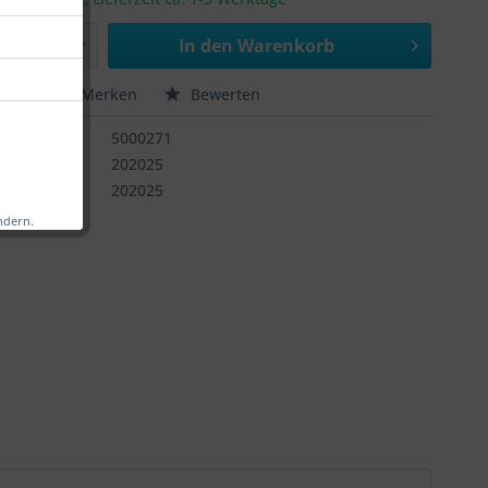
In den
Warenkorb
chen
Merken
Bewerten
:
5000271
rnummer:
202025
202025
ndern.