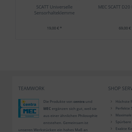
SCATT Universelle
MEC SCATT D20 
Sensorhalteklemme
19,00 € *
69,00 €
TEAMWORK
SHOP SERV
Die Produkte von
centra
und
Höchste P
Perfekte 
MEC
ergänzen sich gut, weil sie
Maximale 
aus einer ähnlichen Philosophie
Spürbare 
entstehen. Gemeinsam ist
Exakte Ko
unseren Werkstücken ein hohes Maß an