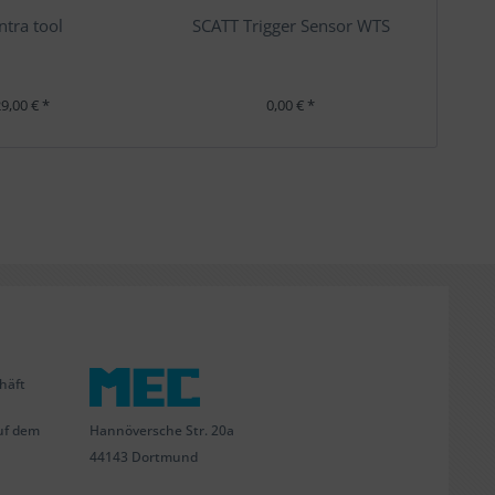
ntra tool
SCATT Trigger Sensor WTS
9,00 € *
0,00 € *
häft
Hannöversche Str. 20a
uf dem
44143 Dortmund