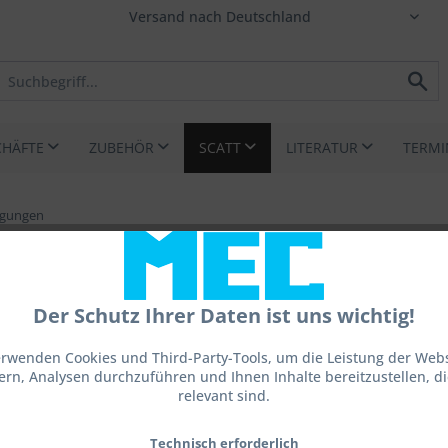
CHÄFTE
ZUBEHÖR
SCATT
LITERATUR
TERMI
igungen
Der Schutz Ihrer Daten ist uns wichtig!
erwenden Cookies und Third-Party-Tools, um die Leistung der Webs
ern, Analysen durchzuführen und Ihnen Inhalte bereitzustellen, die
26,00
relevant sind.
inkl. MwSt.
z
Technisch erforderlich
Sofort ve