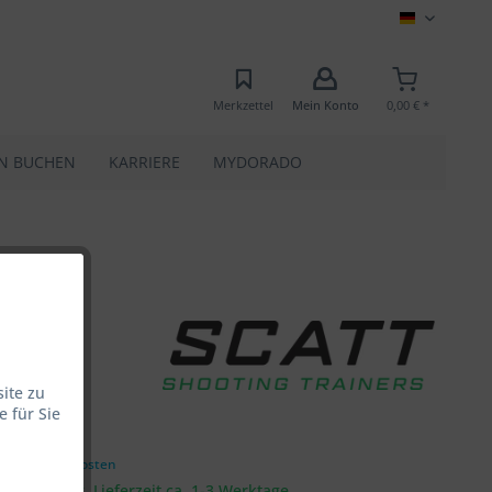
MEC
Merkzettel
Mein Konto
0,00 € *
N BUCHEN
KARRIERE
MYDORADO
ite zu
 für Sie
 € *
zgl. Versandkosten
rsandfertig, Lieferzeit ca. 1-3 Werktage