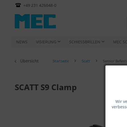
+49 231 426048-0
NEWS
VISIERUNG
SCHIESSBRILLEN
MEC S
Übersicht
Startseite
Scatt
Sensor Befest
SCATT S9 Clamp
Wir v
verbess