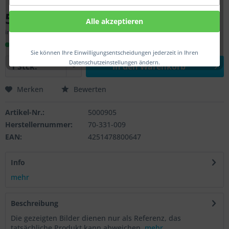
54,00 € *
Alle akzeptieren
inkl. MwSt.
zzgl. Versandkosten
Sofort versandfertig, Lieferzeit ca. 1-3 Werktage
Sie können Ihre Einwilligungsentscheidungen jederzeit in Ihren
Datenschutzeinstellungen ändern.
In den
Warenkorb
Merken
Bewerten
Artikel-Nr.:
5000905
Herstellernummer:
70-331-009
EAN:
4251478800647
Info
mehr
Beschreibung
Die gezeigten Bilder dienen nur als Referenz, das
tatsächliche Produkt kann abweichen.
mehr