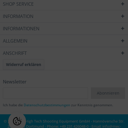
SHOP SERVICE
INFORMATION
INFORMATIONEN
ALLGEMEIN
ANSCHRIFT
Widerruf erklären
Newsletter
Abonnieren
Ich habe die
Datenschutzbestimmungen
zur Kenntnis genommen.
© 2020 MEC High Tech Shooting Equipment GmbH - Hannöversche Str.
20a, 44143 Dortmund - Phone: +49 231 426048-0 - Email:
info@mec-