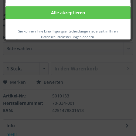
Alle akzeptieren
24,00 € *
inkl. MwSt.
zzgl. Versandkosten
Sie können Ihre Einwilligungsentscheidungen jederzeit in Ihren
Haltesys.:
Datenschutzeinstellungen ändern.
In den
Warenkorb
Merken
Bewerten
Artikel-Nr.:
5010133
Herstellernummer:
70-334-001
EAN:
4251478801613
Info
mehr