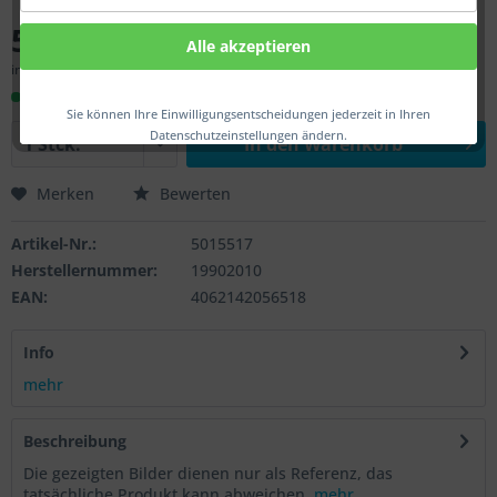
57,00 € *
Alle akzeptieren
inkl. MwSt.
zzgl. Versandkosten
Sofort versandfertig, Lieferzeit ca. 1-3 Werktage
Sie können Ihre Einwilligungsentscheidungen jederzeit in Ihren
Datenschutzeinstellungen ändern.
In den
Warenkorb
Merken
Bewerten
Artikel-Nr.:
5015517
Herstellernummer:
19902010
EAN:
4062142056518
Info
mehr
Beschreibung
Die gezeigten Bilder dienen nur als Referenz, das
tatsächliche Produkt kann abweichen.
mehr