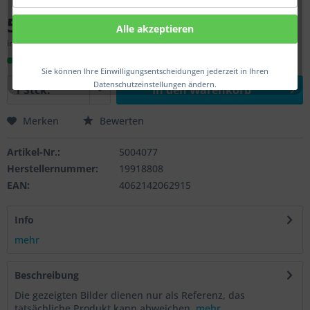
54,00 € *
Alle akzeptieren
inkl. MwSt.
zzgl. Versandkosten
Sofort versandfertig, Lieferzeit ca. 1-3 Werktage
Sie können Ihre Einwilligungsentscheidungen jederzeit in Ihren
Datenschutzeinstellungen ändern.
In den
Warenkorb
Merken
Bewerten
Artikel-Nr.:
5004077
Herstellernummer:
19918808
EAN:
4062142062915
Info
mehr
Beschreibung
Die gezeigten Bilder dienen nur als Referenz, das
tatsächliche Produkt kann abweichen.
mehr