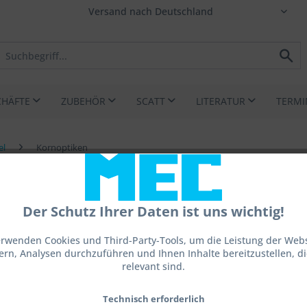
CHÄFTE
ZUBEHÖR
SCATT
LITERATUR
TERMI
el
Kornoptiken
Der Schutz Ihrer Daten ist uns wichtig!
erwenden Cookies und Third-Party-Tools, um die Leistung der Webs
ern, Analysen durchzuführen und Ihnen Inhalte bereitzustellen, die
183,0
relevant sind.
inkl. MwSt.
z
Technisch erforderlich