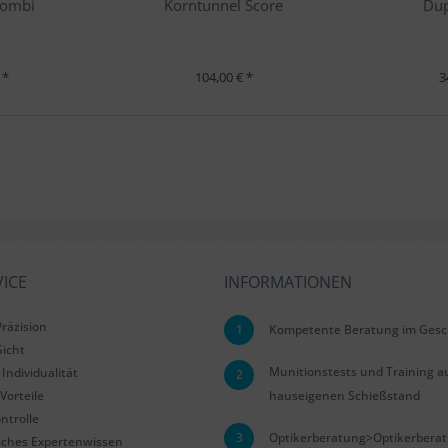
Combi
Korntunnel Score
Dup
 *
104,00 € *
3
ICE
INFORMATIONEN
räzision
1
Kompetente Beratung im Gesc
Sicht
Munitionstests und Training a
Individualität
2
Vorteile
hauseigenen Schießstand
ntrolle
3
Optikerberatung>Optikerbera
iches Expertenwissen