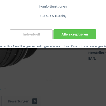
Gew.:
Komfortfunktionen
Statistik & Tracking
Individuell
Alle akzeptieren
Verglei
önnen Ihre Einwilligungsentscheidungen jederzeit in Ihren Datenschutzeinstellungen ä
Artikel-Nr.
Herstelle
EAN:
Bewertungen
0