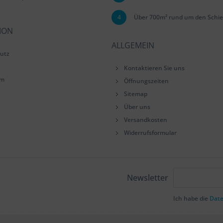
4
Über 700m² rund um den Schie
ION
ALLGEMEIN
utz
Kontaktieren Sie uns
um
Öffnungszeiten
Sitemap
Über uns
Versandkosten
Widerrufsformular
Newsletter
Ich habe die
Dat