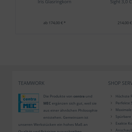
Iris Glasringkorn
Sight 3,0 
ab 174,00 € *
214,00 €
TEAMWORK
SHOP SERV
Die Produkte von
centra
und
Höchste P
Perfekte 
MEC
ergänzen sich gut, weil sie
Maximale 
aus einer ähnlichen Philosophie
Spürbare 
entstehen. Gemeinsam ist
Exakte Ko
unseren Werkstücken ein hohes Maß an
Anschaul
Qualität und Präzision zuzuschreiben.