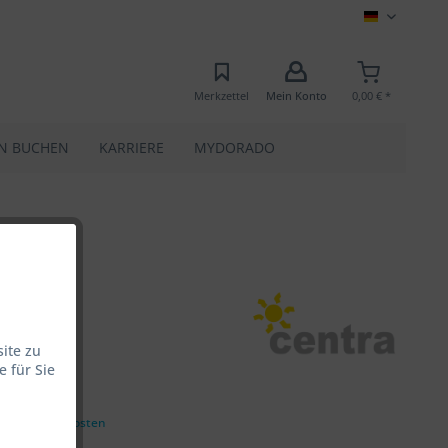
MEC
Merkzettel
Mein Konto
0,00 € *
N BUCHEN
KARRIERE
MYDORADO
ite zu
 für Sie
0 € *
zgl. Versandkosten