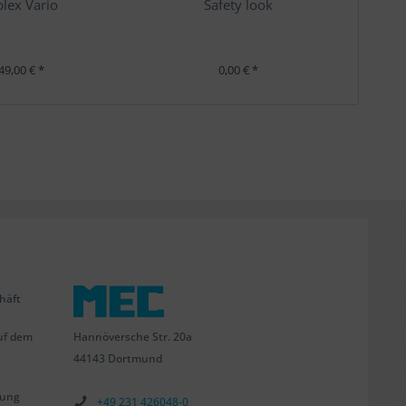
lex Vario
Safety look
49,00 € *
0,00 € *
häft
Hannöversche Str. 20a
uf dem
44143 Dortmund
tung
+49 231 426048-0