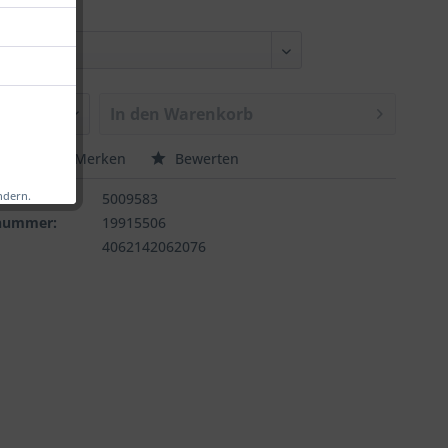
In den
Warenkorb
chen
Merken
Bewerten
ndern.
:
5009583
rnummer:
19915506
4062142062076