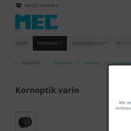
+49 231 426048-0
NEWS
VISIERUNG
SCHIESSBRILLEN
MEC S
Übersicht
Startseite
Visierung
Korntunn
Kornoptik vario
Wir v
verbess