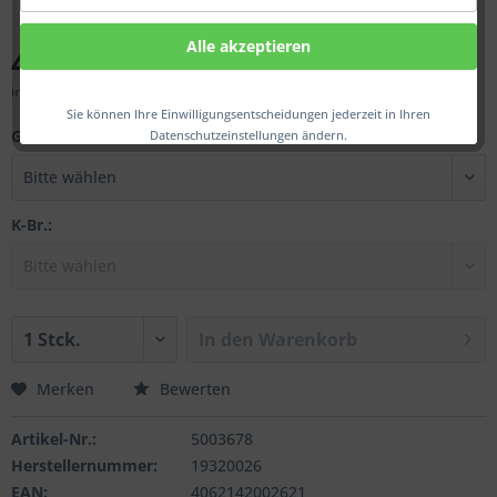
Alle akzeptieren
44,00 € *
inkl. MwSt.
zzgl. Versandkosten
Sie können Ihre Einwilligungsentscheidungen jederzeit in Ihren
Gew.:
Datenschutzeinstellungen ändern.
K-Br.:
In den
Warenkorb
Merken
Bewerten
Artikel-Nr.:
5003678
Herstellernummer:
19320026
EAN:
4062142002621