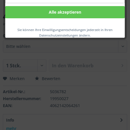
Alle akzeptieren
45,00 € *
inkl. MwSt.
zzgl. Versandkosten
Sie können Ihre Einwilligungsentscheidungen jederzeit in Ihren
Gew.:
Datenschutzeinstellungen ändern.
In den
Warenkorb
Merken
Bewerten
Artikel-Nr.:
5036782
Herstellernummer:
19950027
EAN:
4062142064261
Info
mehr