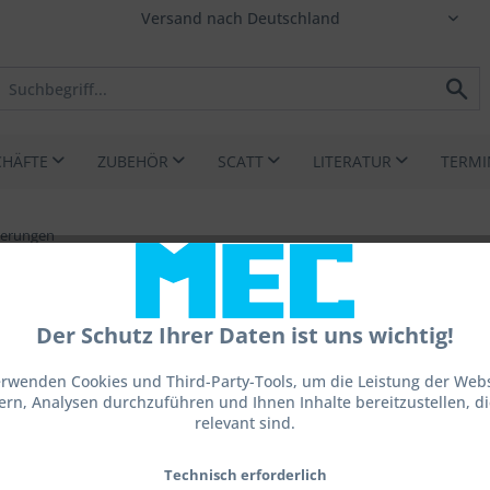
CHÄFTE
ZUBEHÖR
SCATT
LITERATUR
TERMI
sierungen
adapter Ultima
Der Schutz Ihrer Daten ist uns wichtig!
erwenden Cookies und Third-Party-Tools, um die Leistung der Webs
ern, Analysen durchzuführen und Ihnen Inhalte bereitzustellen, die
57,00
relevant sind.
inkl. MwSt.
z
Technisch erforderlich
Sofort ve