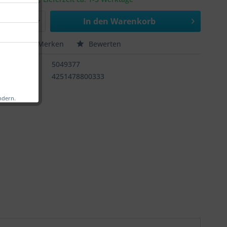
In den
Warenkorb
chen
Merken
Bewerten
:
5049377
4251478800333
ndern.