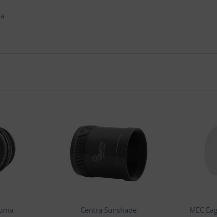
ma
tima
Centra Sunshade
MEC Eag