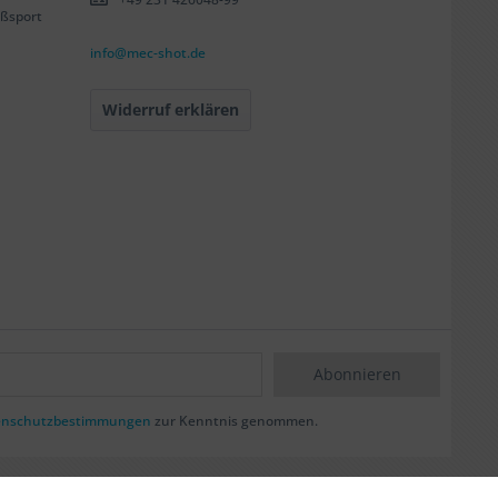
ßsport
info@mec-shot.de
Widerruf erklären
Abonnieren
enschutzbestimmungen
zur Kenntnis genommen.