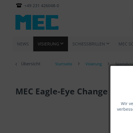
+49 231 426048-0
NEWS
VISIERUNG
SCHIESSBRILLEN
MEC S
Übersicht
Startseite
Visierung
Spezialvi
MEC Eagle-Eye Change Halte
Wir v
verbess