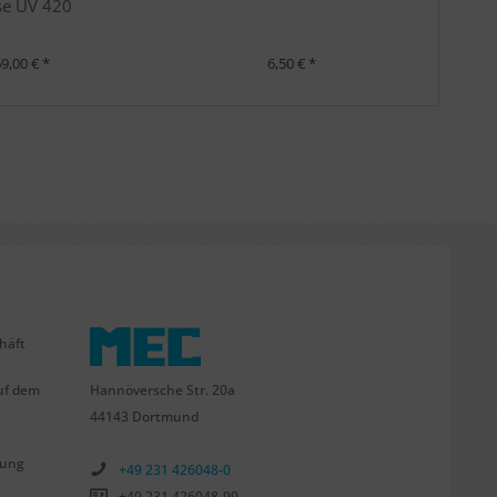
se UV 420
9,00 € *
6,50 € *
häft
Hannöversche Str. 20a
uf dem
44143 Dortmund
tung
+49 231 426048-0
+49 231 426048-99