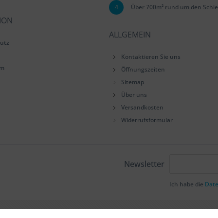
4
Über 700m² rund um den Schie
ION
ALLGEMEIN
utz
Kontaktieren Sie uns
um
Öffnungszeiten
Sitemap
Über uns
Versandkosten
Widerrufsformular
Newsletter
Ich habe die
Dat