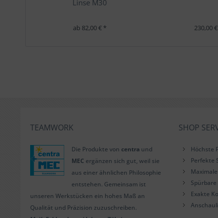
Linse M30
ab 82,00 € *
230,00 €
TEAMWORK
SHOP SERV
Die Produkte von
centra
und
Höchste P
Perfekte 
MEC
ergänzen sich gut, weil sie
Maximale 
aus einer ähnlichen Philosophie
Spürbare 
entstehen. Gemeinsam ist
Exakte Ko
unseren Werkstücken ein hohes Maß an
Anschaul
Qualität und Präzision zuzuschreiben.