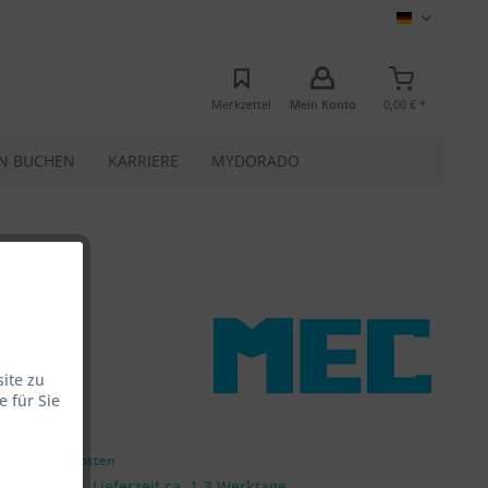
MEC
Merkzettel
Mein Konto
0,00 € *
N BUCHEN
KARRIERE
MYDORADO
ite zu
 für Sie
 € *
zgl. Versandkosten
rsandfertig, Lieferzeit ca. 1-3 Werktage