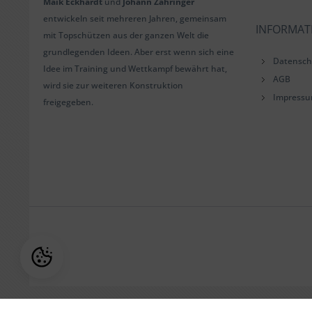
Maik Eckhardt
und
Johann Zähringer
entwickeln seit mehreren Jahren, gemeinsam
INFORMAT
mit Topschützen aus der ganzen Welt die
grundlegenden Ideen. Aber erst wenn sich eine
Datensch
Idee im Training und Wettkampf bewährt hat,
AGB
wird sie zur weiteren Konstruktion
Impress
freigegeben.