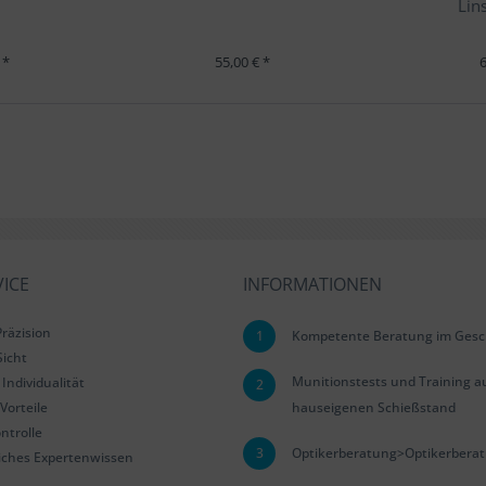
Lin
 *
55,00 € *
6
ICE
INFORMATIONEN
räzision
1
Kompetente Beratung im Gesc
Sicht
Munitionstests und Training a
Individualität
2
Vorteile
hauseigenen Schießstand
ntrolle
3
Optikerberatung>Optikerbera
iches Expertenwissen