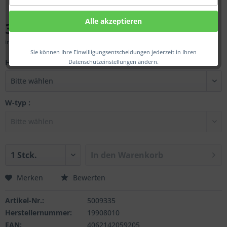
Alle akzeptieren
376,00 € *
inkl. MwSt.
zzgl. Versandkosten
Sie können Ihre Einwilligungsentscheidungen jederzeit in Ihren
Herst.:
Datenschutzeinstellungen ändern.
W-typ :
In den
Warenkorb
Merken
Bewerten
Artikel-Nr.:
5009335
Herstellernummer:
19908010
EAN:
4062142059205