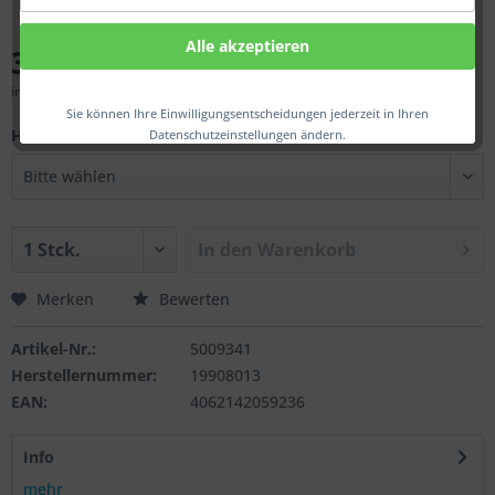
Alle akzeptieren
376,00 € *
inkl. MwSt.
zzgl. Versandkosten
Sie können Ihre Einwilligungsentscheidungen jederzeit in Ihren
Herst.:
Datenschutzeinstellungen ändern.
In den
Warenkorb
Merken
Bewerten
Artikel-Nr.:
5009341
Herstellernummer:
19908013
EAN:
4062142059236
Info
mehr