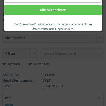
Alle akzeptieren
ab 41,40 € *
inkl. MwSt.
zzgl. Versandkosten
Sie können Ihre Einwilligungsentscheidungen jederzeit in Ihren
W-typ :
Datenschutzeinstellungen ändern.
In den
Warenkorb
Merken
Bewerten
Artikel-Nr.:
5011359
Herstellernummer:
167291
EAN:
4260419142913
Info
mehr