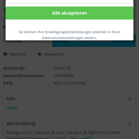
154,00 € *
Alle akzeptieren
inkl. MwSt.
zzgl. Versandkosten
Sofort versandfertig, Lieferzeit ca. 1-3 Werktage
Sie können Ihre Einwilligungsentscheidungen jederzeit in Ihren
Datenschutzeinstellungen ändern.
In den
Warenkorb
Merken
Bewerten
Artikel-Nr.:
5034734
Herstellernummer:
19930009
EAN:
4062142063196
Info
mehr
Beschreibung
Geeignet für Contact IV und Contact IV light mit einem
Stabdurchmesser von 12 mm. Die...
mehr