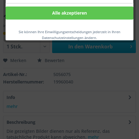
Alle akzeptieren
149,00 € *
inkl. MwSt.
zzgl. Versandkosten
Sie können Ihre Einwilligungsentscheidungen jederzeit in Ihren
Innerhalb von 90 Werktage(n)
Datenschutzeinstellungen ändern.
In den
Warenkorb
Merken
Bewerten
Artikel-Nr.:
5056075
Herstellernummer:
19960040
Info
mehr
Beschreibung
Die gezeigten Bilder dienen nur als Referenz, das
tatsächliche Produkt kann abweichen.
mehr