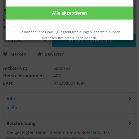
11,90 € *
Alle akzeptieren
inkl. MwSt.
zzgl. Versandkosten
Sofort versandfertig, Lieferzeit ca. 1-3 Werktage
Sie können Ihre Einwilligungsentscheidungen jederzeit in Ihren
Datenschutzeinstellungen ändern.
In den
Warenkorb
Merken
Bewerten
Artikel-Nr.:
5000198
Herstellernummer:
407
EAN:
9783980974684
Info
mehr
Beschreibung
Die gezeigten Bilder dienen nur als Referenz, das
tatsächliche Produkt kann abweichen.
mehr