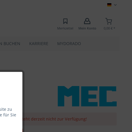
MEC
Merkzettel
Mein Konto
0,00 € *
N BUCHEN
KARRIERE
MYDORADO
ite zu
 für Sie
er Artikel steht derzeit nicht zur Verfügung!