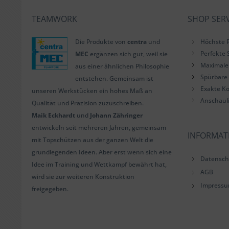
TEAMWORK
SHOP SERV
Die Produkte von
centra
und
Höchste P
Perfekte 
MEC
ergänzen sich gut, weil sie
Maximale 
aus einer ähnlichen Philosophie
Spürbare 
entstehen. Gemeinsam ist
Exakte Ko
unseren Werkstücken ein hohes Maß an
Anschaul
Qualität und Präzision zuzuschreiben.
Maik Eckhardt
und
Johann Zähringer
entwickeln seit mehreren Jahren, gemeinsam
INFORMAT
mit Topschützen aus der ganzen Welt die
grundlegenden Ideen. Aber erst wenn sich eine
Datensch
Idee im Training und Wettkampf bewährt hat,
AGB
wird sie zur weiteren Konstruktion
Impress
freigegeben.