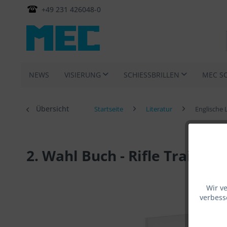
+49 231 426048-0
NEWS
VISIERUNG
SCHIESSBRILLEN
MEC S
Übersicht
Startseite
Literatur
Englische 
2. Wahl Buch - Rifle Training
Wir v
verbess