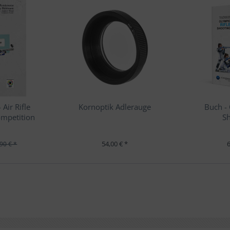
 Air Rifle
Kornoptik Adlerauge
Buch - 
ompetition
Sh
54,00 € *
6
90 € *