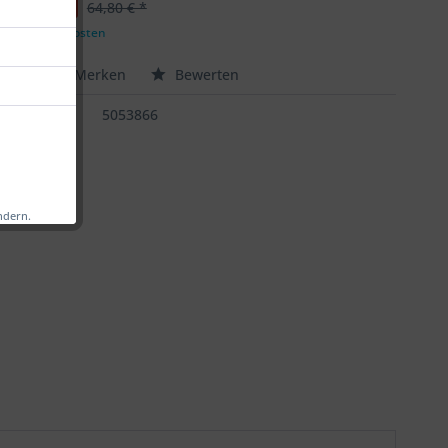
 € *
64,80 € *
zgl. Versandkosten
chen
Merken
Bewerten
:
5053866
ndern.