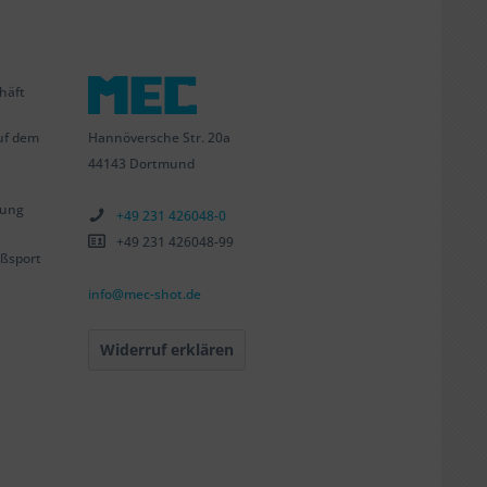
häft
Hannöversche Str. 20a
uf dem
44143 Dortmund
tung
+49 231 426048-0
+49 231 426048-99
ßsport
info@mec-shot.de
Widerruf erklären