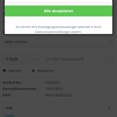
Alle akzeptieren
174,00 € *
inkl. MwSt.
zzgl. Versandkosten
Sie können Ihre Einwilligungsentscheidungen jederzeit in Ihren
Fa.:
Datenschutzeinstellungen ändern.
In den
Warenkorb
Merken
Bewerten
Artikel-Nr.:
5003663
Herstellernummer:
19201001r
EAN:
4062142002263
Info
mehr