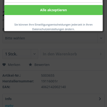
Alle akzeptieren
267,00 € *
inkl. MwSt.
zzgl. Versandkosten
Sie können Ihre Einwilligungsentscheidungen jederzeit in Ihren
Fa.:
Datenschutzeinstellungen ändern.
In den
Warenkorb
Merken
Bewerten
Artikel-Nr.:
5003655
Herstellernummer:
19116001r
EAN:
4062142002140
Info
mehr