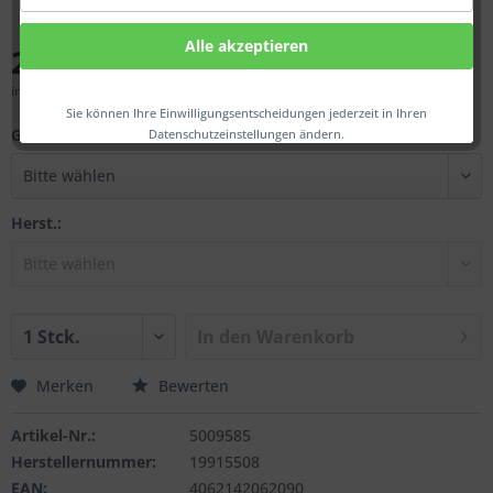
Alle akzeptieren
247,00 € *
inkl. MwSt.
zzgl. Versandkosten
Sie können Ihre Einwilligungsentscheidungen jederzeit in Ihren
Gew.:
Datenschutzeinstellungen ändern.
Herst.:
In den
Warenkorb
Merken
Bewerten
Artikel-Nr.:
5009585
Herstellernummer:
19915508
EAN:
4062142062090