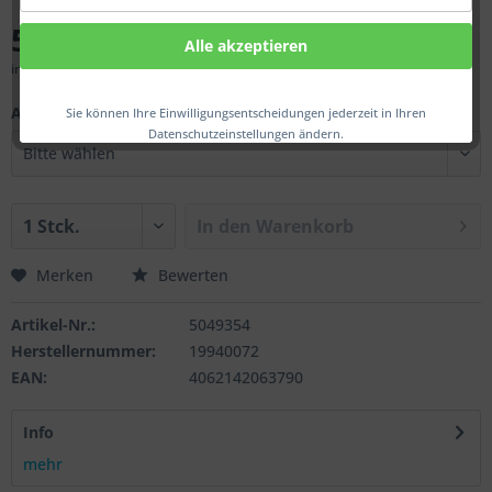
51,00 € *
Alle akzeptieren
inkl. MwSt.
zzgl. Versandkosten
Ausf.:
Sie können Ihre Einwilligungsentscheidungen jederzeit in Ihren
Datenschutzeinstellungen ändern.
In den
Warenkorb
Merken
Bewerten
Artikel-Nr.:
5049354
Herstellernummer:
19940072
EAN:
4062142063790
Info
mehr