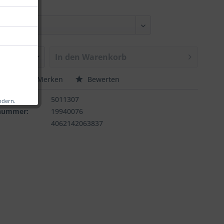
In den
Warenkorb
chen
Merken
Bewerten
:
5011307
ndern.
rnummer:
19940076
4062142063837