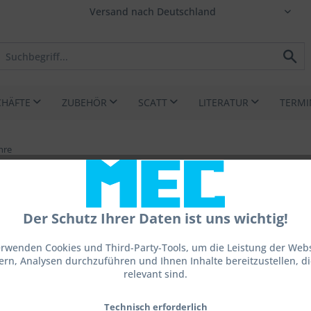
CHÄFTE
ZUBEHÖR
SCATT
LITERATUR
TERMI
hre
Der Schutz Ihrer Daten ist uns wichtig!
erwenden Cookies und Third-Party-Tools, um die Leistung der Webs
ern, Analysen durchzuführen und Ihnen Inhalte bereitzustellen, die
102,0
relevant sind.
inkl. MwSt.
z
Technisch erforderlich