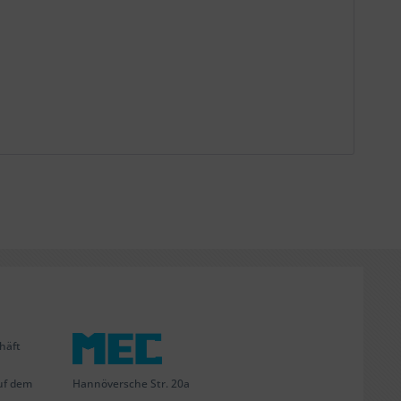
häft
Hannöversche Str. 20a
uf dem