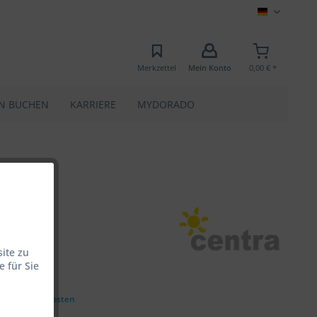
MEC
Merkzettel
Mein Konto
0,00 € *
N BUCHEN
KARRIERE
MYDORADO
ite zu
 für Sie
0 € *
zgl. Versandkosten