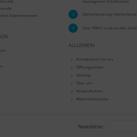
Vorteile
hauseigenen Schießstand
ntrolle
3
Optikerberatung>Optikerbera
iches Expertenwissen
4
Über 700m² rund um den Schie
ION
ALLGEMEIN
utz
Kontaktieren Sie uns
um
Öffnungszeiten
Sitemap
Über uns
Versandkosten
Widerrufsformular
Newsletter