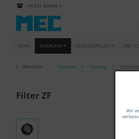
+49 231 426048-0
NEWS
VISIERUNG
SCHIESSBRILLEN
MEC S
Übersicht
Startseite
Visierung
Zielfernro
Filter ZF
Wir v
verbess