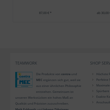
87,00 € *
ab 30,00 
TEAMWORK
SHOP SERV
Die Produkte von
centra
und
Höchste P
Perfekte 
MEC
ergänzen sich gut, weil sie
Maximale 
aus einer ähnlichen Philosophie
Spürbare 
entstehen. Gemeinsam ist
Exakte Ko
unseren Werkstücken ein hohes Maß an
Anschaul
Qualität und Präzision zuzuschreiben.
Maik Eckhardt
und
Johann Zähringer