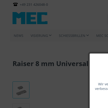
+49 231 426048-0
NEWS
VISIERUNG
SCHIESSBRILLEN
MEC S
Raiser 8 mm Universal
Wir v
verbess