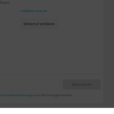
ßsport
info@mec-shot.de
Widerruf erklären
Abonnieren
enschutzbestimmungen
zur Kenntnis genommen.