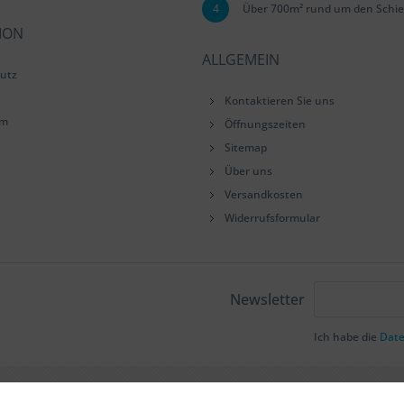
4
Über 700m² rund um den Schie
ION
ALLGEMEIN
utz
Kontaktieren Sie uns
um
Öffnungszeiten
Sitemap
Über uns
Versandkosten
Widerrufsformular
Newsletter
Ich habe die
Dat