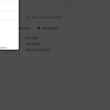
In den
Warenkorb
chen
Merken
Bewerten
:
5010200
rnummer:
19940040
ndern.
4062142063653