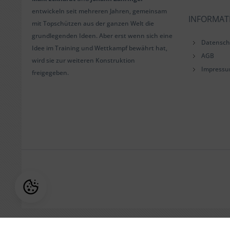
entwickeln seit mehreren Jahren, gemeinsam
INFORMAT
mit Topschützen aus der ganzen Welt die
grundlegenden Ideen. Aber erst wenn sich eine
Datensch
Idee im Training und Wettkampf bewährt hat,
AGB
wird sie zur weiteren Konstruktion
Impress
freigegeben.