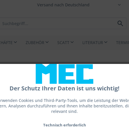
CHÄFTE
ZUBEHÖR
SCATT
LITERATUR
TERMI
Der Schutz Ihrer Daten ist uns wichtig!
ab 36
erwenden Cookies und Third-Party-Tools, um die Leistung der Webs
ern, Analysen durchzuführen und Ihnen Inhalte bereitzustellen, die
inkl. MwSt.
z
relevant sind.
Ausf.:
Technisch erforderlich