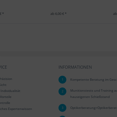
€ *
ab 6,00 € *
ab
ICE
INFORMATIONEN
räzision
1
Kompetente Beratung im Gesc
Sicht
Munitionstests und Training a
Individualität
2
Vorteile
hauseigenen Schießstand
ntrolle
3
Optikerberatung>Optikerbera
iches Expertenwissen