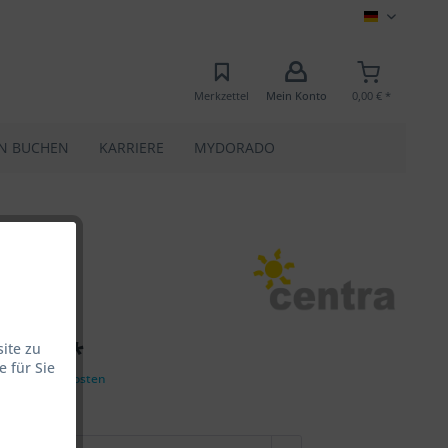
MEC
Merkzettel
Mein Konto
0,00 € *
N BUCHEN
KARRIERE
MYDORADO
,00 € *
ite zu
 für Sie
zgl. Versandkosten